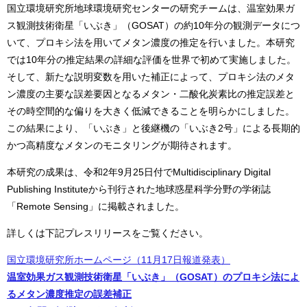
国立環境研究所地球環境研究センターの研究チームは、温室効果ガ
ス観測技術衛星「いぶき」（GOSAT）の約10年分の観測データにつ
いて、プロキシ法を用いてメタン濃度の推定を行いました。本研究
では10年分の推定結果の詳細な評価を世界で初めて実施しました。
そして、新たな説明変数を用いた補正によって、プロキシ法のメタ
ン濃度の主要な誤差要因となるメタン・二酸化炭素比の推定誤差と
その時空間的な偏りを大きく低減できることを明らかにしました。
この結果により、「いぶき」と後継機の「いぶき2号」による長期的
かつ高精度なメタンのモニタリングが期待されます。
本研究の成果は、令和2年9月25日付でMultidisciplinary Digital
Publishing Instituteから刊行された地球惑星科学分野の学術誌
「Remote Sensing」に掲載されました。
詳しくは下記プレスリリースをご覧ください。
国立環境研究所ホームページ（11月17日報道発表）
温室効果ガス観測技術衛星「いぶき」（GOSAT）のプロキシ法によ
るメタン濃度推定の誤差補正