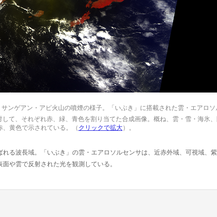
れた、サンゲアン・アピ火山の噴煙の様子。「いぶき」に搭載された雲・エアロ
対して、それぞれ赤、緑、青色を割り当てた合成画像。概ね、雲・雪・海氷、
赤、黄色で示されている。（
クリックで拡大
）。
紫外域と呼ばれる波長域。「いぶき」の雲・エアロソルセンサは、近赤外域、可視域、
表面や雲で反射された光を観測している。