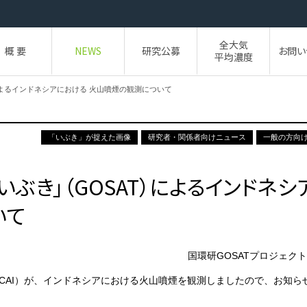
全大気
概 要
NEWS
研究公募
お問い
平均濃度
よるインドネシアにおける 火山噴煙の観測について
「いぶき」が捉えた画像
研究者・関係者向けニュース
一般の方向
ぶき」（GOSAT）によるインドネシ
いて
国環研GOSATプロジェク
-CAI）が、インドネシアにおける火山噴煙を観測しましたので、お知ら