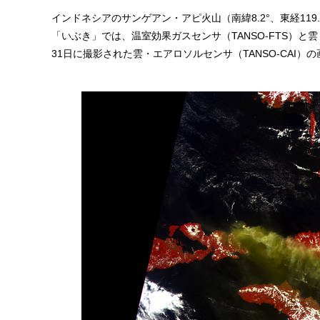
インドネシアのサンゲアン・アピ火山（南緯8.2°、東経119.
「いぶき」では、温室効果ガスセンサ（TANSO-FTS）と雲
31日に撮影された雲・エアロソルセンサ（TANSO-CAI