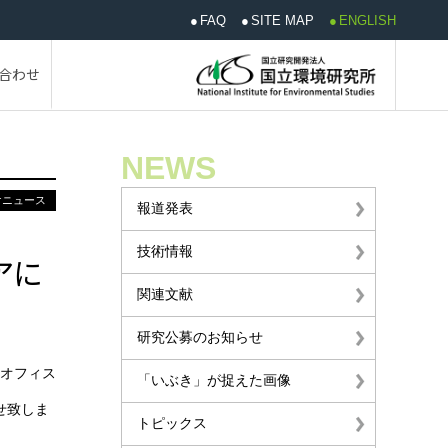
FAQ
SITE MAP
ENGLISH
合わせ
NEWS
けニュース
報道発表
技術情報
アに
関連文献
研究公募のお知らせ
トオフィス
「いぶき」が捉えた画像
せ致しま
トピックス