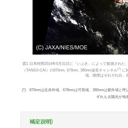
図1 日本時間2014年5月31日に「いぶき」によって観測さ
(*)
（TANSO-CAI）の870nm, 678nm, 380nm波長チャンネル
に
域、噴煙はそれぞれ白、
(*) 870nmは近赤外域、678nmは可視域、380nmは
ずれも太陽光が地
補足説明）